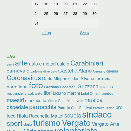
17
18
19
20
21
22
23
24
25
26
27
28
29
30
31
« Lug
Set »
TAG
arte
Carabinieri
calcio
auto e motori
alpini
carnevale
Castel d’Aiano
cinema
Cereglio
cartoline di vergato
Coronavirus
ferrovia
Dario Mingarelli
don Silvano
foto
Grizzana
guerra
porrettana
Graziano Pederzani
libri
luciano marchi
Labante
Luigi Ontani
Lumèga
inaugurazione
musica
maestri
marzabotto
Monte Sole
Montovolo
parrocchia
ospedale
pro
Porretta Soul Festival
Porretta Terme
sindaco
scuola
loco
Riola
Rocchetta Mattei
turismo
Vergato
sport
Vergato Arte
storia
volontariato
Videoteca